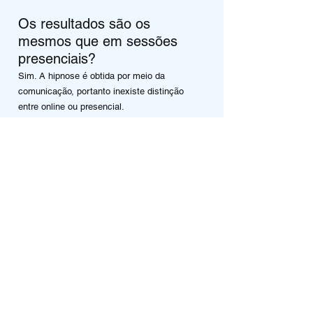
Os resultados são os
mesmos que em sessões
presenciais?
Sim. A hipnose é obtida por meio da
comunicação, portanto inexiste distinção
entre online ou presencial.
O que preciso para realizar
as sessões?
Celular, tablet ou computador. Você
simplesmente clica no link que eu envio (sem
precisar baixar aplicativo).
E se eu não conseguir entrar
em transe hipnótico?
Diferente do que é divulgado por aí, há
pessoas que não conseguem. Por isto, a
Garantia ReViva
® de 30 dias para reembolso