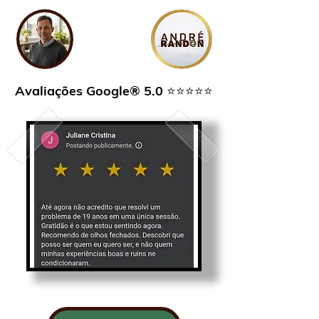
Avaliações Google® 5.0 ⭐⭐⭐⭐⭐