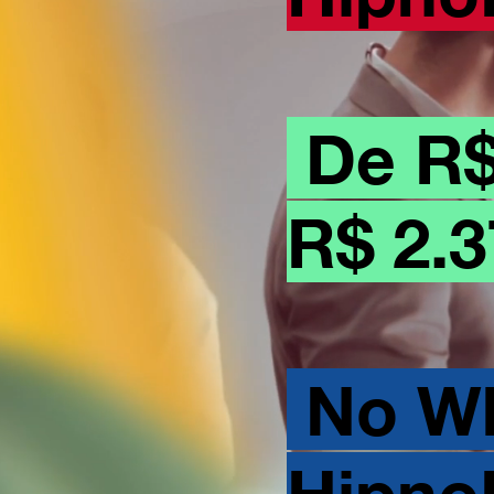
De R$
R$ 2.
No Wh
Hipno