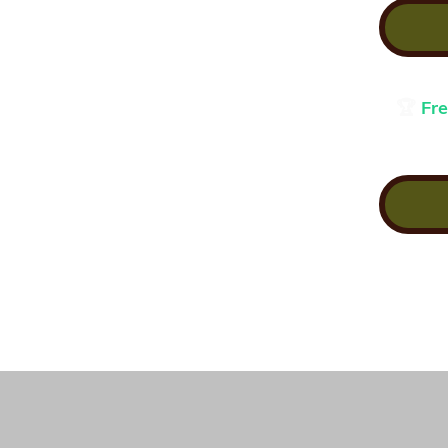
🏆
Fre