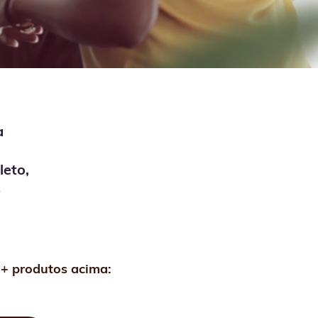
a
leto,
s
 + produtos acima: