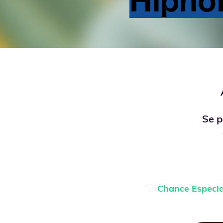
Se p
🏆
Chance Especia