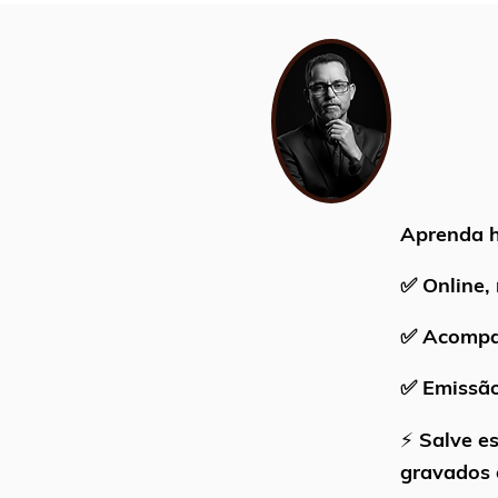
Aprenda h
✅
Online, 
✅
Acompan
✅
Emissão 
⚡ Salve es
gravados 