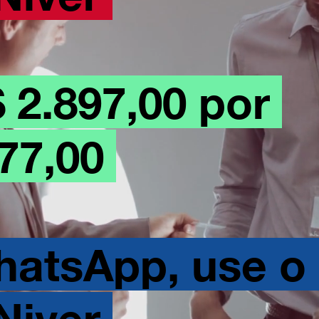
 2.897,00 por
377,00
atsApp, use o
Niver