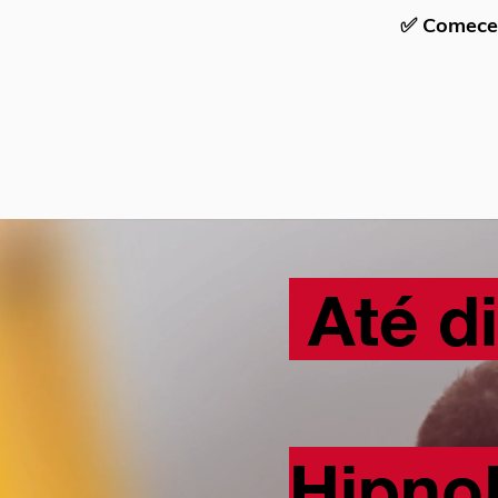
✅
Comece 
Até d
Hipno